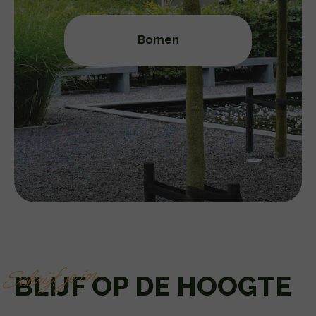
Bomen
Schrijf je in
BLIJF OP DE HOOGTE