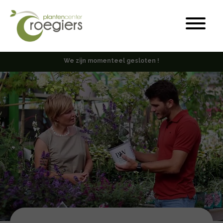
Nu
Planten
We zijn momenteel gesloten
!