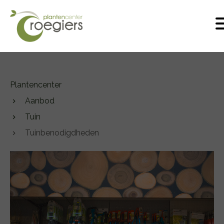
Plantencenter
Aanbod
Tuin
Tuinbenodigdheden