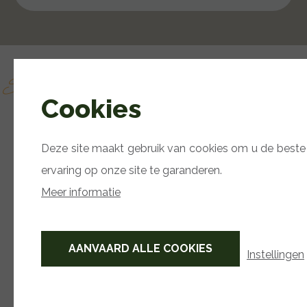
Schrijf je in
BLIJF OP DE HOOGTE
Cookies
Deze site maakt gebruik van cookies om u de beste
ervaring op onze site te garanderen.
Meer informatie
AANVAARD ALLE COOKIES
Instellingen
Volg ons op Facebook