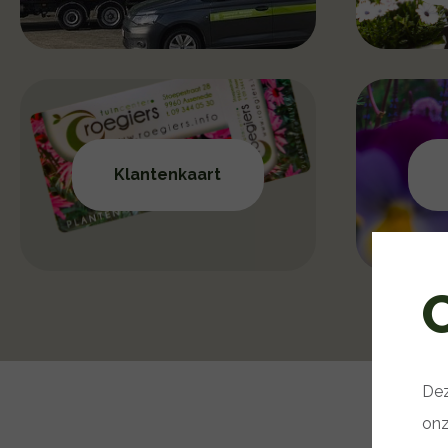
Klantenkaart
Dez
onz