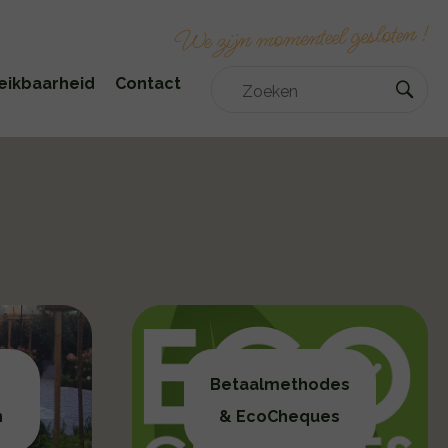
!
We zijn momenteel gesloten
eikbaarheid
Contact
Betaalmethodes
n
& EcoCheques