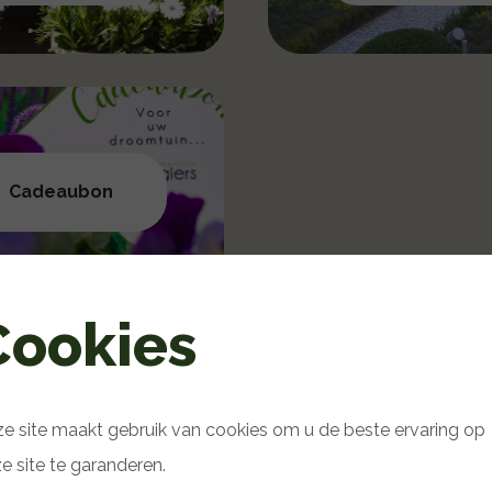
Cadeaubon
Cookies
e site maakt gebruik van cookies om u de beste ervaring op
e site te garanderen.