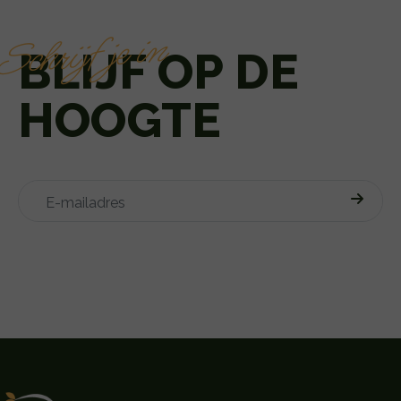
Schrijf je in
BLIJF OP DE
HOOGTE