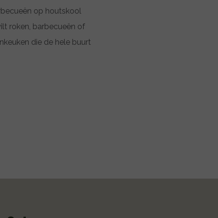
arbecueën op houtskool
lt roken, barbecueën of
nkeuken die de hele buurt