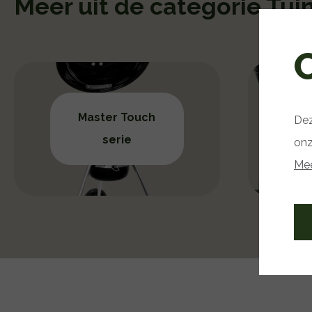
Meer uit de categorie Tuin
Master Touch
Dez
P
serie
onz
Mee