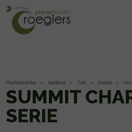
Plantencenter
Aanbod
Tuin
Koken
Hou
SUMMIT CHA
SERIE