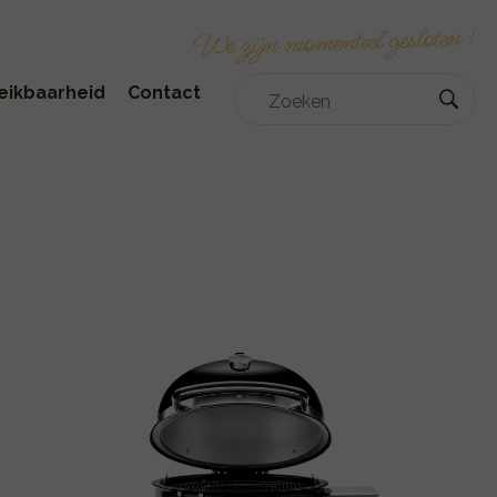
!
We zijn momenteel gesloten
eikbaarheid
Contact