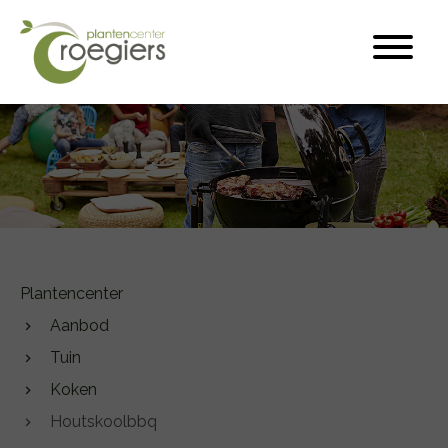
Plantencenter
Aanbod
Tuin
Koken
Houtskoolbbq