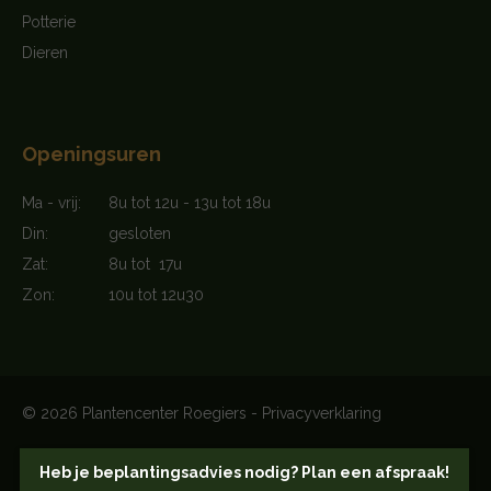
Potterie
Dieren
Openingsuren
Ma - vrij:
8u tot 12u - 13u tot 18u
Din:
gesloten
Zat:
8u tot 17u
Zon:
10u tot 12u30
© 2026 Plantencenter Roegiers -
Privacyverklaring
Sitemap
-
Website by BOA.
Heb je beplantingsadvies nodig? Plan een afspraak!